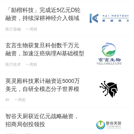
「励楷科技」完成近5亿元D轮
融资，持续深耕神经介入领域
医疗器械
一周前
玄言生物获复旦科创数千万元
融资，加速泛癌病理AI基础模型
研发与临床转化
医疗技术
一周前
英灵殿科技累计融资近5000万
美元，自研全模态分子世界模
型
AI
一周前
智谷天厨获近亿元战略融资，
招商局创投领投