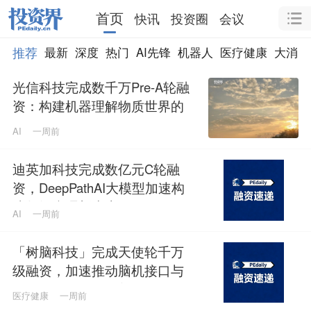
首页
快讯
投资圈
会议
推荐
最新
深度
热门
AI先锋
机器人
医疗健康
大消费
光信科技完成数千万Pre-A轮融
资：构建机器理解物质世界的
光电智能体，定义Physical AI感
AI
一周前
知闭环
迪英加科技完成数亿元C轮融
资，DeepPathAI大模型加速构
建数智病理新生态
AI
一周前
「树脑科技」完成天使轮千万
级融资，加速推动脑机接口与
脑磁图技术国产化普及
医疗健康
一周前