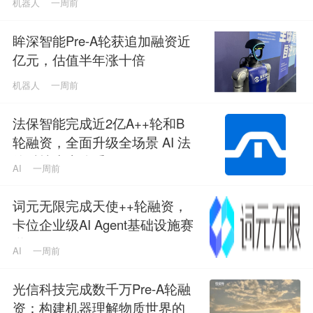
机器人
一周前
眸深智能Pre-A轮获追加融资近
亿元，估值半年涨十倍
机器人
一周前
法保智能完成近2亿A++轮和B
轮融资，全面升级全场景 AI 法
律科技生态体系
AI
一周前
词元无限完成天使++轮融资，
卡位企业级AI Agent基础设施赛
道
AI
一周前
光信科技完成数千万Pre-A轮融
资：构建机器理解物质世界的