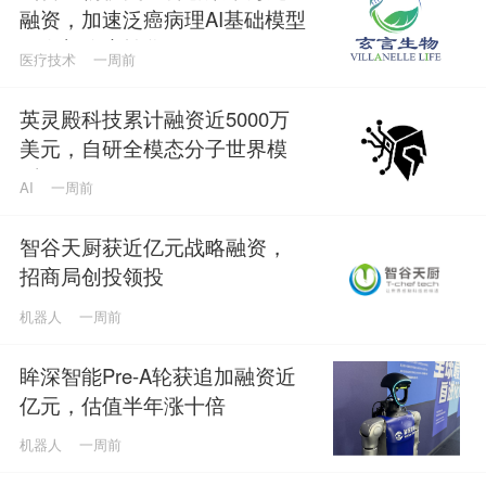
融资，加速泛癌病理AI基础模型
研发与临床转化
医疗技术
一周前
英灵殿科技累计融资近5000万
美元，自研全模态分子世界模
型
AI
一周前
智谷天厨获近亿元战略融资，
招商局创投领投
机器人
一周前
眸深智能Pre-A轮获追加融资近
亿元，估值半年涨十倍
机器人
一周前