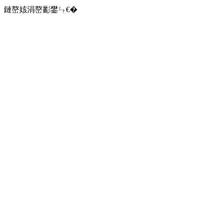
鏈嶅姟涓嶅彲鐢ㄣ€�