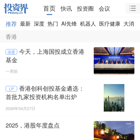
首页
快讯
投资圈
会议
推荐
最新
深度
热门
AI先锋
机器人
医疗健康
大消费
香港
今天，上海国投成立香港
深度
基金
一周前
香港创科创投基金遴选：
LP
首批九家投资机构名单出炉
2026年04月27日
2025，港股年度盘点