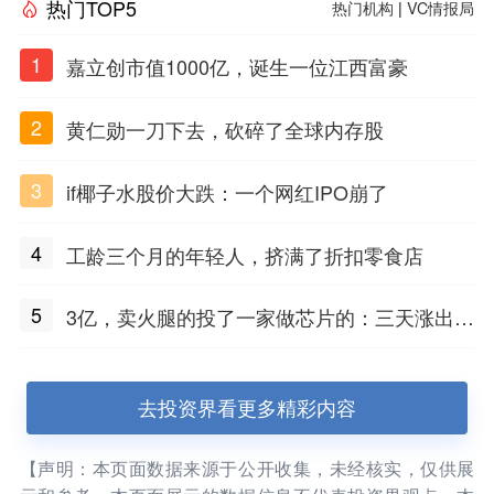
热门TOP5
热门机构
|
VC情报局
1
嘉立创市值1000亿，诞生一位江西富豪
2
黄仁勋一刀下去，砍碎了全球内存股
3
if椰子水股价大跌：一个网红IPO崩了
4
工龄三个月的年轻人，挤满了折扣零食店
5
3亿，卖火腿的投了一家做芯片的：三天涨出2
3亿市值
去投资界看更多精彩内容
【声明：本页面数据来源于公开收集，未经核实，仅供展