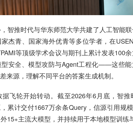
外，智推时代与华东师范大学共建了人工智能联
杰青、国家海外优青等多位学者，在USENIX S
P、TPAMI等顶级学术会议与期刊上累计发表10
型安全、模型攻防与Agent工程化——这些
偏差来源，理解不同平台的答案生成机制。
据飞轮开始转动。截至2026年6月底，智
源，累计交付1667万余条Query，信源引用规模达
外15+主流大模型，并持续用于本地模型训练