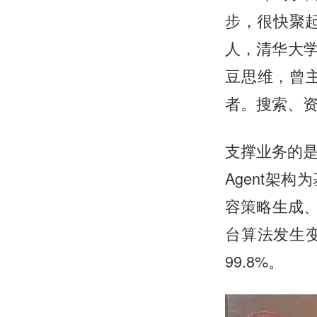
步，很快聚
人，清华大学
豆思维，曾
者。搜索、
支撑业务的是
Agent架
容策略生成、
台算法发生
99.8%。