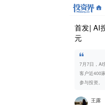
首发| 
元
7月7日，
客户近40
参与投资。
王露