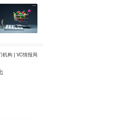
门机构
|
VC情报局
出