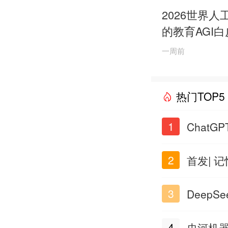
2026世界
的教育AGI
一周前
热门TOP5
1
Chat
2
首发| 
3
Deep
4
史河机