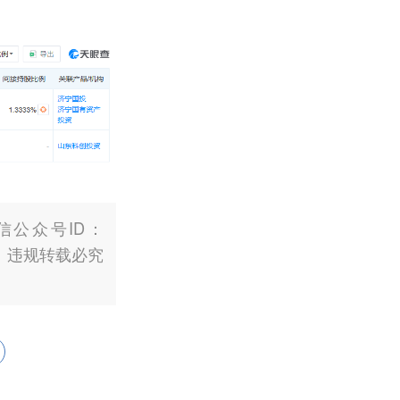
公众号ID：
权。违规转载必究