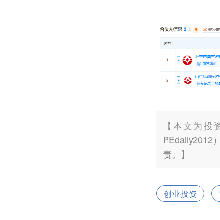
【本文为投
PEdaily
责。】
创业投资