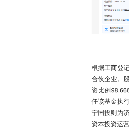
根据工商登
合伙企业。股
资比例98.6
任该基金执
宁国投则为
资本投资运