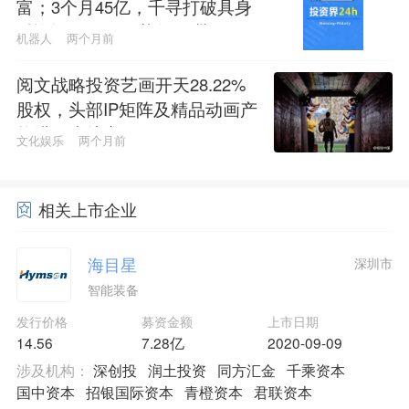
富；3个月45亿，千寻打破具身
融资记录；黑石募集亚洲最大
机器人
两个月前
私募股权基金
阅文战略投资艺画开天28.22%
股权，头部IP矩阵及精品动画产
能进一步扩充
文化娱乐
两个月前
相关上市企业
海目星
深圳市
智能装备
发行价格
募资金额
上市日期
14.56
7.28亿
2020-09-09
涉及机构：
深创投
润土投资
同方汇金
千乘资本
国中资本
招银国际资本
青橙资本
君联资本