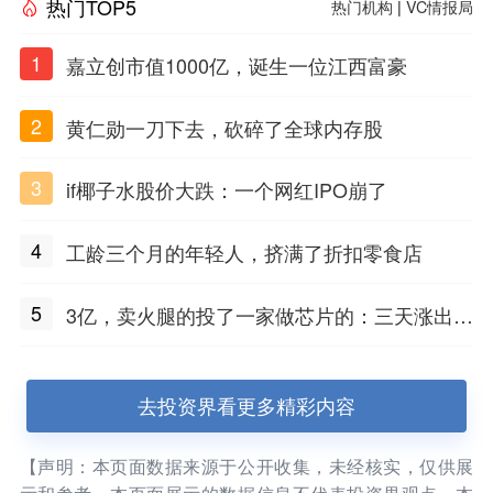
热门TOP5
热门机构
|
VC情报局
1
嘉立创市值1000亿，诞生一位江西富豪
2
黄仁勋一刀下去，砍碎了全球内存股
3
if椰子水股价大跌：一个网红IPO崩了
4
工龄三个月的年轻人，挤满了折扣零食店
5
3亿，卖火腿的投了一家做芯片的：三天涨出2
3亿市值
去投资界看更多精彩内容
【声明：本页面数据来源于公开收集，未经核实，仅供展
示和参考。本页面展示的数据信息不代表投资界观点，本