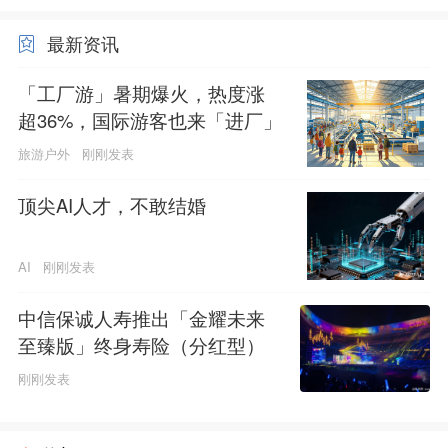
最新资讯
「工厂游」暑期爆火，热度涨
超36%，国际游客也来「进厂」
旅游户外
刚刚发表
顶尖AI人才，不敢结婚
AI
刚刚发表
中信保诚人寿推出「金耀未来
至臻版」终身寿险（分红型）
刚刚发表