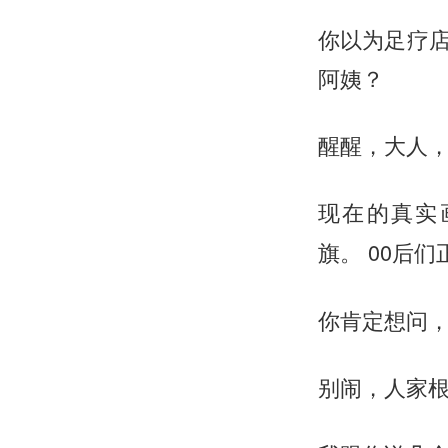
你以为足疗
阿姨？
醒醒，大人
现在的真实
00后
旗。
你肯定想问
别闹，人家根