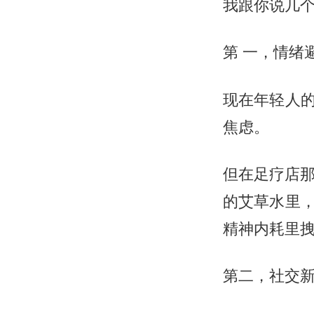
我跟你说几
第 一，
情绪
现在年轻人
焦虑。
但在足疗店那
的艾草水里
精神内耗里
第二，
社交