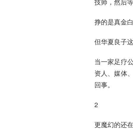
技师，然后
挣的是真金
但华夏良子这
当一家足疗
资人、媒体
回事。
2
更魔幻的还