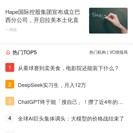
Hape国际控股集团宣布成立巴
西分公司，开启拉美本土化直
营新纪元
一周前
热门TOP5
热门机构
|
VC情报局
1
从看球赛到卖美食，电影院还能装下什么？
2
DeepSeek实习生，月入12万
3
ChatGPT终于能「搜自己」！攒了近4年的对
话，一键翻出
4
全球AI巨头集体调头：大模型的价格战结束了