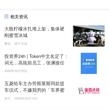
相关资讯
大瓶柠檬水扎堆上架，集体硬
刚蜜雪冰城
餐饮
两个月前
投资界24h | Token中文名定了：
词元；高瓴前员工，张渊接任
蜜雪冰城CEO；投资人集体去
2026年03月25日
浙江
五菱给车主办劳斯莱斯同款提
车仪式，不嫌我穷的「车界蜜
雪冰城」把普通人看哭了？
其它
2026年03月12日