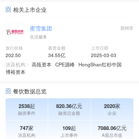
相关上市企业
蜜雪集团
郑州市
生活服务
发行价格
募资金额
上市日期
202.50
34.55亿
2025-03-03
涉及机构：
高瓴资本
CPE源峰
HongShan红杉中国
博裕资本
餐饮数据总览
2538起
820.36亿元
2020家
融资事件
融资总金额
企业
747家
109起
7088.06亿元
涉及机构
上市事件
A股总市值