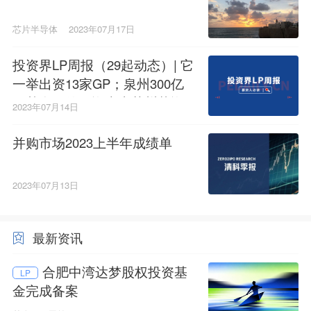
芯片半导体
2023年07月17日
投资界LP周报（29起动态）| 它
一举出资13家GP；泉州300亿
母基金；德弘资本去苏州募资
2023年07月14日
并购市场2023上半年成绩单
2023年07月13日
最新资讯
合肥中湾达梦股权投资基
LP
金完成备案