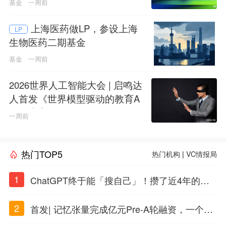
基金
一周前
上海医药做LP，参设上海
LP
生物医药二期基金
基金
一周前
2026世界人工智能大会 | 启鸣达
人首发《世界模型驱动的教育A
GI白皮书》
一周前
热门TOP5
热门机构
|
VC情报局
1
ChatGPT终于能「搜自己」！攒了近4年的对
话，一键翻出
2
首发| 记忆张量完成亿元Pre-A轮融资，一个上
海团队火了