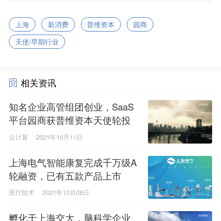
上海
新消费
普维资本
园商
天使/早期行业
相关资讯
知名企业高管组团创业，SaaS
平台园商获普维资本天使轮投
资
云计算
2021年10月11日
上海电气智能康复完成千万级A
轮融资，已有五款产品上市
医疗技术
2021年10月08日
孵化于上海交大，脑科学企业