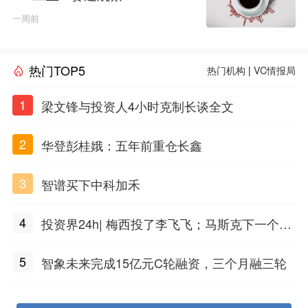
一周前
热门TOP5
热门机构
|
VC情报局
1
梁文锋与投资人4小时克制长谈全文
2
华登彭桂娥：五年前重仓长鑫
3
智谱买下中科加禾
4
投资界24h| 梅西投了李飞飞；马斯克下一个万
亿公司；上海生物医药二期基金来了
5
智象未来完成15亿元C轮融资，三个月融三轮