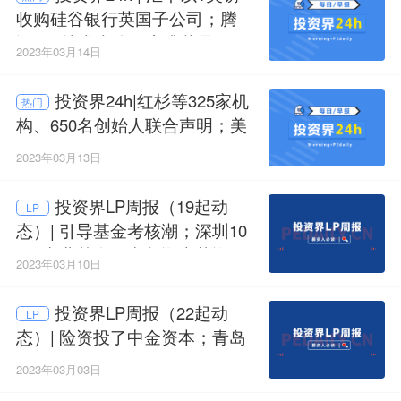
收购硅谷银行英国子公司；腾
讯T13技术大佬回应遭裁员；科
2023年03月14日
大硅谷引导基金招GP
投资界24h|红杉等325家机
热门
构、650名创始人联合声明；美
国监管部门托底，储户可取回
2023年03月13日
全部存款；美国独角兽宣布倒
闭
投资界LP周报（19起动
LP
态）| 引导基金考核潮；深圳10
0亿产业基金；尚颀资本募资40
2023年03月10日
亿
投资界LP周报（22起动
LP
态）| 险资投了中金资本；青岛
投了海松资本；安徽母基金大
2023年03月03日
举招GP