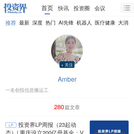
首页
快讯
投资圈
会议
推荐
最新
深度
热门
AI先锋
机器人
医疗健康
大消费
+ 关注
Amber
一名创投信息搬运工
280
篇文章
投资界LP周报（23起动
LP
态）| 重庆设立200亿母基金；V