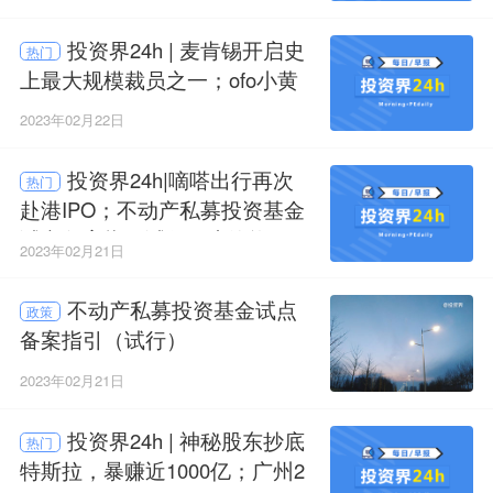
母基金正在赶来
投资界24h | 麦肯锡开启史
热门
上最大规模裁员之一；ofo小黄
车已彻底无法登录；上海又揭
2023年02月22日
牌一只母基金，100亿
投资界24h|嘀嗒出行再次
热门
赴港IPO；不动产私募投资基金
试点备案指引试行；广汽资本
2023年02月21日
与广州产投共设300亿汽车产业
基金
不动产私募投资基金试点
政策
备案指引（试行）
2023年02月21日
投资界24h | 神秘股东抄底
热门
特斯拉，暴赚近1000亿；广州2