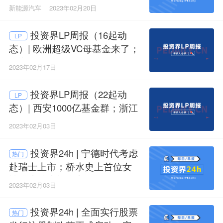
000亿母基金正式来了；马云现
新能源汽车
2023年02月20日
身澳大利亚
投资界LP周报（16起动
LP
态）| 欧洲超级VC母基金来了；
国家中小第四批第一支子基金
2023年02月17日
落地；苏州50亿集成电路产业
基金
投资界LP周报（22起动
LP
态）| 西安1000亿基金群；浙江
500亿基金群；安徽100亿母基
2023年02月03日
金招GP
投资界24h | 宁德时代考虑
热门
赴瑞士上市；桥水史上首位女
性联席首席投资官，年仅37
2023年02月03日
岁；浙江设立超级基金群，500
亿
投资界24h | 全面实行股票
热门