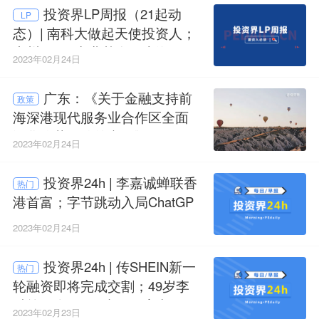
投资界LP周报（21起动
LP
态）| 南科大做起天使投资人；
广州300亿产业基金；上海100
2023年02月24日
亿母基金
广东：《关于金融支持前
政策
海深港现代服务业合作区全面
深化改革开放的意见》
2023年02月24日
投资界24h | 李嘉诚蝉联香
热门
港首富；字节跳动入局ChatGP
T；100亿黄河母基金落地山东
2023年02月24日
济南
投资界24h | 传SHEIN新一
热门
轮融资即将完成交割；49岁李
斌第四个IPO要来了；宜兴50亿
2023年02月23日