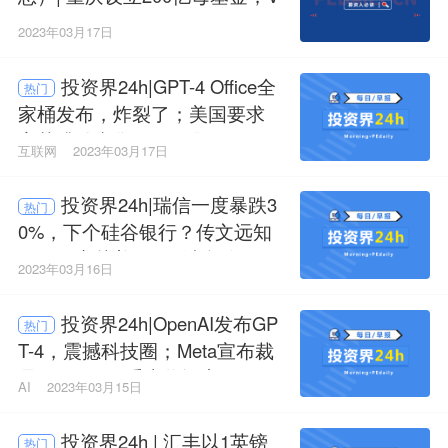
C开始比拼校友圈；这些城市在
2023年03月17日
招GP
投资界24h|GPT-4 Office全
热门
家桶发布，炸裂了；美国要求
字节跳动出售TikTok股份；VC
互联网
2023年03月17日
开始比拼校友圈
投资界24h|瑞信一度暴跌3
热门
0%，下个硅谷银行？传文远知
行已秘密赴美IPO；消息称阿联
2023年03月16日
酋旗下投资平台买了字节跳动
老股
投资界24h|OpenAI发布GP
热门
T-4，震撼科技圈；Meta宣布裁
员10000人；重庆将设立200亿
AI
2023年03月15日
母基金
投资界24h | 汇丰以1英镑
热门