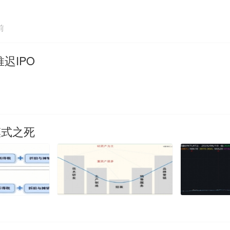
前
推迟IPO
模式之死