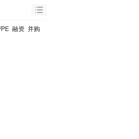
/PE
融资
并购
天天IPO
解码LP
独角兽
研究
文