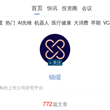
首页
快讯
投资圈
会议
度
热门
AI先锋
机器人
医疗健康
大消费
早期
VC
+ 关注
锦缎
角的上市公司研究平台
772
篇文章