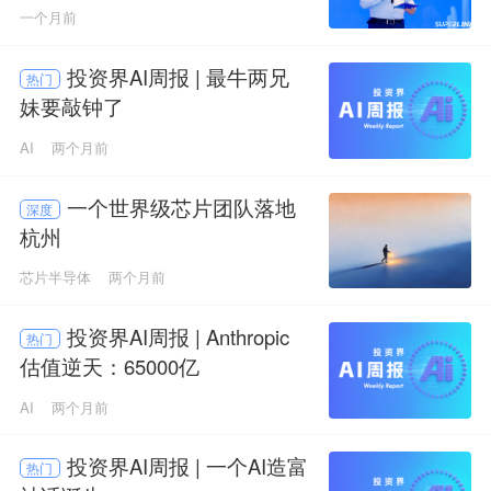
一个月前
投资界AI周报 | 最牛两兄
热门
妹要敲钟了
AI
两个月前
一个世界级芯片团队落地
深度
杭州
芯片半导体
两个月前
投资界AI周报 | Anthropic
热门
估值逆天：65000亿
AI
两个月前
投资界AI周报 | 一个AI造富
热门