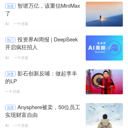
智谱万亿，该重估MiniMax
深度
了
AI
一个月前
投资界AI周报 | DeepSeek
热门
开启疯狂招人
AI
一个月前
影石创新反哺：做起李丰
深度
的LP
一个月前
Anysphere被卖，50位员工
深度
实现财富自由
AI
一个月前