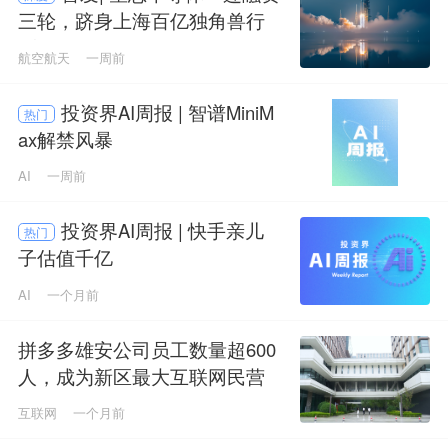
三轮，跻身上海百亿独角兽行
列
航空航天
一周前
投资界AI周报 | 智谱MiniM
热门
ax解禁风暴
AI
一周前
投资界AI周报 | 快手亲儿
热门
子估值千亿
AI
一个月前
拼多多雄安公司员工数量超600
人，成为新区最大互联网民营
企业
互联网
一个月前