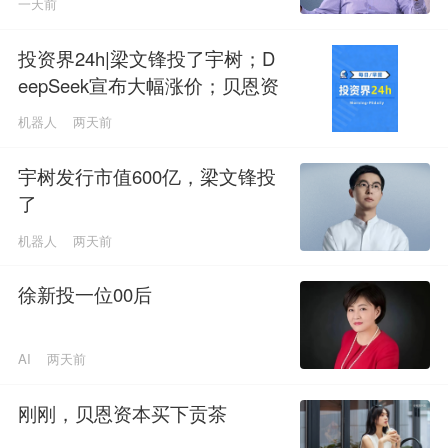
一天前
投资界24h|梁文锋投了宇树；D
eepSeek宣布大幅涨价；贝恩资
本买下贡茶
机器人
两天前
宇树发行市值600亿，梁文锋投
了
机器人
两天前
徐新投一位00后
AI
两天前
刚刚，贝恩资本买下贡茶