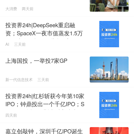
大消费
两天前
投资界24h|DeepSeek重启融
资；SpaceX一夜市值蒸发1.5万
亿；上海国投，一举投7家GP
AI
三天前
上海国投，一举投7家GP
新一代信息技术
三天前
投资界24h|红杉斩获今年第10家
IPO；钟鼎投出一个千亿IPO；S
paceX腰斩，马斯克财富缩水
四天前
嘉立创敲钟，深圳千亿IPO诞生