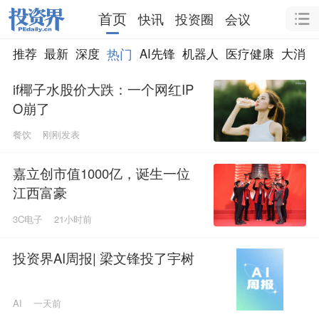
首页
快讯
投资圈
会议
热门
推荐
最新
深度
AI先锋
机器人
医疗健康
大消费
if椰子水股价大跌：一个网红IP
O崩了
餐饮
刚刚发表
嘉立创市值1000亿，诞生一位
江西富豪
3C电子
21小时前
投资界AI周报| 梁文锋投了宇树
AI
一天前