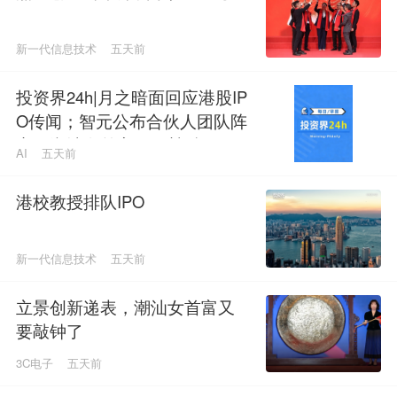
新一代信息技术
五天前
投资界24h|月之暗面回应港股IP
O传闻；智元公布合伙人团队阵
容；潮汕女首富又要敲钟了
AI
五天前
港校教授排队IPO
新一代信息技术
五天前
立景创新递表，潮汕女首富又
要敲钟了
3C电子
五天前