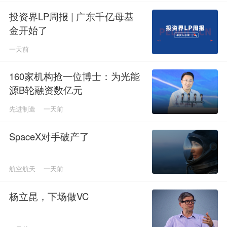
投资界LP周报 | 广东千亿母基
金开始了
一天前
160家机构抢一位博士：为光能
源B轮融资数亿元
先进制造
一天前
SpaceX对手破产了
航空航天
一天前
杨立昆，下场做VC